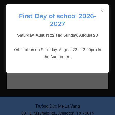
TRƯỜNG ĐỨC MẸ LA VANG
Giáo xứ Các Thánh Tử Đạo Việt Nam
First Day of school 2026-
2027
Saturday, August 22 and Sunday, August 23
Orientation on Saturday, August 22 at 2:00pm in
the Auditorium.
Loading files
Trường Đức Mẹ La Vang
801 E. Mayfield Rd., Arlington, TX 76014