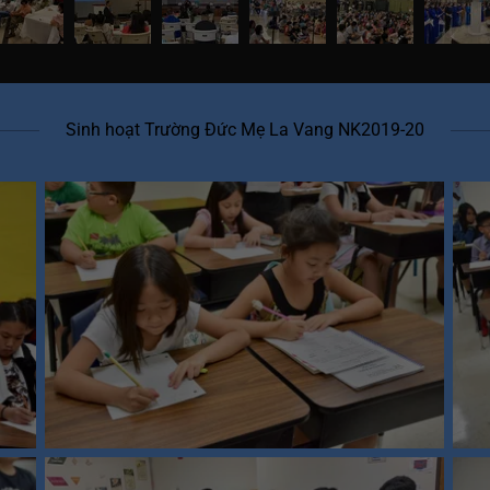
Sinh hoạt Trường Đức Mẹ La Vang NK2019-20